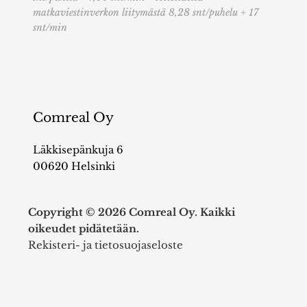
matkaviestinverkon liitymästä 8,28 snt/puhelu + 17
snt/min
Comreal Oy
Läkkisepänkuja 6
00620 Helsinki
Copyright © 2026 Comreal Oy. Kaikki
oikeudet pidätetään.
Rekisteri- ja tietosuojaseloste