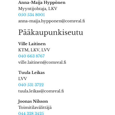
Anna-Maija Hyppönen
Myyntijohtaja, LKV
050 534 8001
anna-maija.hypponen@comreal.fi
Pääkaupunkiseutu
Ville Laitinen
KTM, LKV, LVV
040 663 8767
ville.laitinen@comreal.fi
Tuula Leikas
LVV
040 531 3722
tuula.leikas@comreal.fi
Joonas Nilsson
Toimitilavälittäjä
044 328 3425