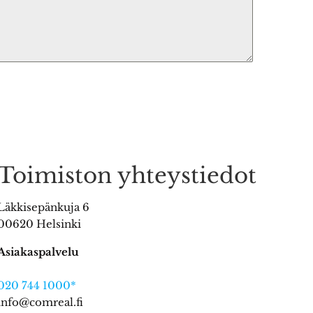
Toimiston yhteystiedot
Läkkisepänkuja 6
00620 Helsinki
Asiakaspalvelu
020 744 1000*
info@comreal.fi