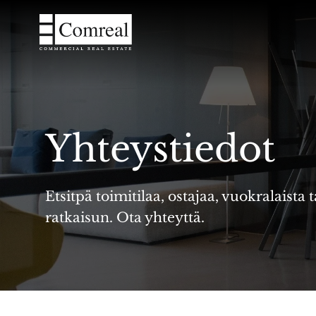
Skip
to
content
Yhteystiedot
Etsitpä toimitilaa, ostajaa, vuokralais
ratkaisun. Ota yhteyttä.