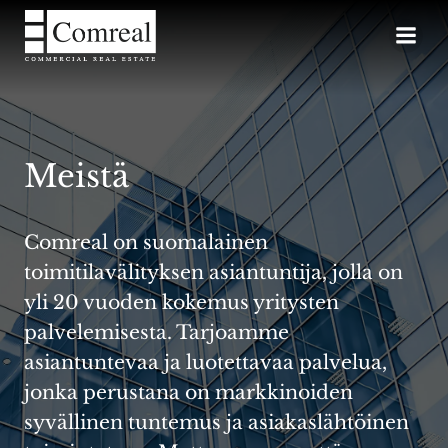
Skip
to
content
Meistä
Comreal on suomalainen
toimitilavälityksen asiantuntija, jolla on
yli 20 vuoden kokemus yritysten
palvelemisesta. Tarjoamme
asiantuntevaa ja luotettavaa palvelua,
jonka perustana on markkinoiden
syvällinen tuntemus ja asiakaslähtöinen