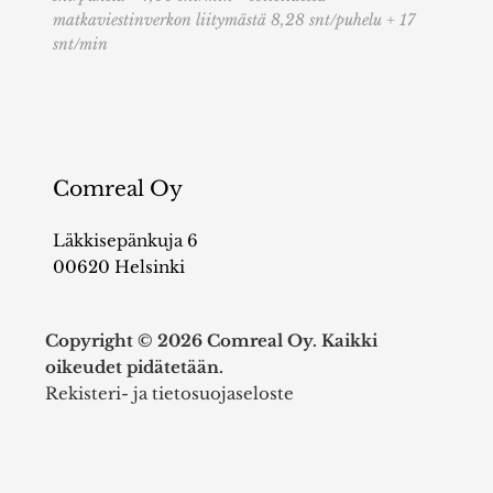
matkaviestinverkon liitymästä 8,28 snt/puhelu + 17
snt/min
Comreal Oy
Läkkisepänkuja 6
00620 Helsinki
Copyright © 2026 Comreal Oy. Kaikki
oikeudet pidätetään.
Rekisteri- ja tietosuojaseloste