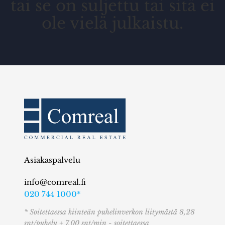
tai se on suljettu tai sitä ei
ole vielä julkaistu.
Asiakaspalvelu
info@comreal.fi
020 744 1000*
* Soitettaessa kiinteän puhelinverkon liitymästä 8,28
snt/puhelu + 7,00 snt/min - soitettaessa