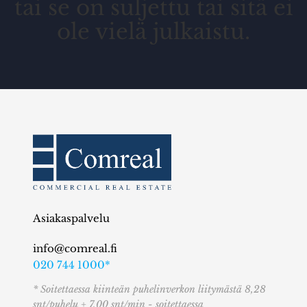
tai se on suljettu tai sitä ei
ole vielä julkaistu.
Asiakaspalvelu
info@comreal.fi
020 744 1000*
* Soitettaessa kiinteän puhelinverkon liitymästä 8,28
snt/puhelu + 7,00 snt/min - soitettaessa