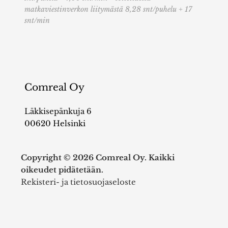
matkaviestinverkon liitymästä 8,28 snt/puhelu + 17
snt/min
Comreal Oy
Läkkisepänkuja 6
00620 Helsinki
Copyright © 2026 Comreal Oy. Kaikki
oikeudet pidätetään.
Rekisteri- ja tietosuojaseloste